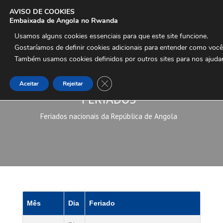
AVISO DE COOKIES
Embaixada de Angola no Rwanda
Usamos alguns cookies essenciais para que este site funcione.

Gostaríamos de definir cookies adicionais para entender como voc
Também usamos cookies definidos por outros sites para nos ajudar
Close GDPR Cookie Banner
Aceitar
Rejeitar
FERIADOS
Feriados nacionais da República de Angola
Mês
Dia
Feriado