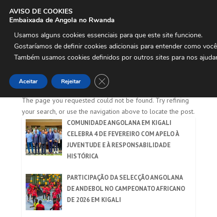
AVISO DE COOKIES
Embaixada de Angola no Rwanda
Usamos alguns cookies essenciais para que este site funcione.

Gostaríamos de definir cookies adicionais para entender como voc
Também usamos cookies definidos por outros sites para nos ajudar
No Results Found
Close GDPR Cookie Banner
Aceitar
Rejeitar
The page you requested could not be found. Try refining
your search, or use the navigation above to locate the post.
COMUNIDADE ANGOLANA EM KIGALI
CELEBRA 4 DE FEVEREIRO COM APELO À
JUVENTUDE E À RESPONSABILIDADE
HISTÓRICA
PARTICIPAÇÃO DA SELECÇÃO ANGOLANA
DE ANDEBOL NO CAMPEONATO AFRICANO
DE 2026 EM KIGALI