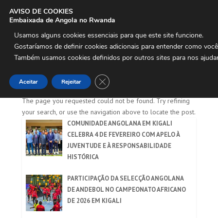
AVISO DE COOKIES
Embaixada de Angola no Rwanda
Usamos alguns cookies essenciais para que este site funcione.

Gostaríamos de definir cookies adicionais para entender como voc
Também usamos cookies definidos por outros sites para nos ajudar
No Results Found
Close GDPR Cookie Banner
Aceitar
Rejeitar
The page you requested could not be found. Try refining
your search, or use the navigation above to locate the post.
COMUNIDADE ANGOLANA EM KIGALI
CELEBRA 4 DE FEVEREIRO COM APELO À
JUVENTUDE E À RESPONSABILIDADE
HISTÓRICA
PARTICIPAÇÃO DA SELECÇÃO ANGOLANA
DE ANDEBOL NO CAMPEONATO AFRICANO
DE 2026 EM KIGALI