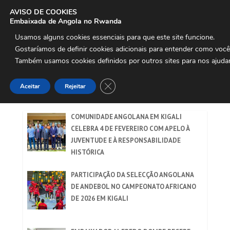
AVISO DE COOKIES
Embaixada de Angola no Rwanda
Usamos alguns cookies essenciais para que este site funcione.

Gostaríamos de definir cookies adicionais para entender como voc
Também usamos cookies definidos por outros sites para nos ajudar
Uteis
Close GDPR Cookie Banner
Aceitar
Rejeitar
COMUNIDADE ANGOLANA EM KIGALI
CELEBRA 4 DE FEVEREIRO COM APELO À
JUVENTUDE E À RESPONSABILIDADE
HISTÓRICA
PARTICIPAÇÃO DA SELECÇÃO ANGOLANA
DE ANDEBOL NO CAMPEONATO AFRICANO
DE 2026 EM KIGALI